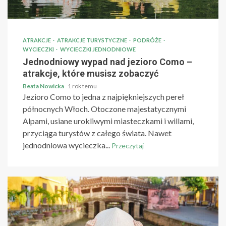
ATRAKCJE
ATRAKCJE TURYSTYCZNE
PODRÓŻE
WYCIECZKI
WYCIECZKI JEDNODNIOWE
Jednodniowy wypad nad jezioro Como –
atrakcje, które musisz zobaczyć
Beata Nowicka
1 rok temu
Jezioro Como to jedna z najpiękniejszych pereł
północnych Włoch. Otoczone majestatycznymi
Alpami, usiane urokliwymi miasteczkami i willami,
przyciąga turystów z całego świata. Nawet
jednodniowa wycieczka...
Przeczytaj