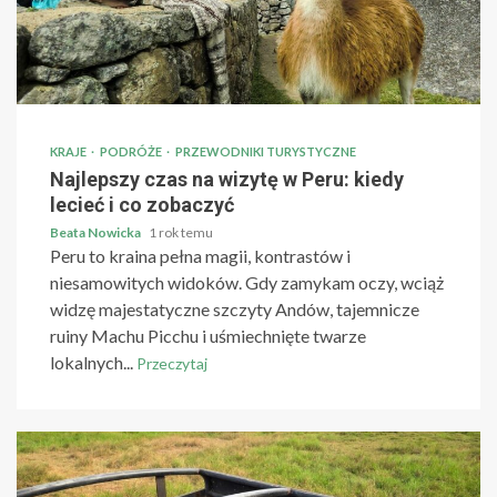
KRAJE
PODRÓŻE
PRZEWODNIKI TURYSTYCZNE
Najlepszy czas na wizytę w Peru: kiedy
lecieć i co zobaczyć
Beata Nowicka
1 rok temu
Peru to kraina pełna magii, kontrastów i
niesamowitych widoków. Gdy zamykam oczy, wciąż
widzę majestatyczne szczyty Andów, tajemnicze
ruiny Machu Picchu i uśmiechnięte twarze
lokalnych...
Przeczytaj