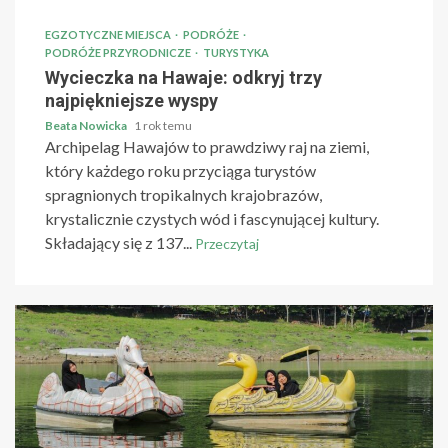
EGZOTYCZNE MIEJSCA
PODRÓŻE
PODRÓŻE PRZYRODNICZE
TURYSTYKA
Wycieczka na Hawaje: odkryj trzy
najpiękniejsze wyspy
Beata Nowicka
1 rok temu
Archipelag Hawajów to prawdziwy raj na ziemi,
który każdego roku przyciąga turystów
spragnionych tropikalnych krajobrazów,
krystalicznie czystych wód i fascynującej kultury.
Składający się z 137...
Przeczytaj