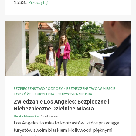
1533...
Przeczytaj
BEZPIECZEŃSTWO PODRÓŻY
BEZPIECZEŃSTWO W MIEŚCIE
PODRÓŻE
TURYSTYKA
TURYSTYKA MIEJSKA
Zwiedzanie Los Angeles: Bezpieczne i
Niebezpieczne Dzielnice Miasta
Beata Nowicka
1 rok temu
Los Angeles to miasto kontrastów, które przyciąga
turystów swoim blaskiem Hollywood, pięknymi