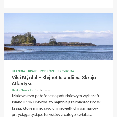
ISLANDIA
KRAJE
PODRÓŻE
PRZYRODA
Vík í Mýrdal – Klejnot Islandii na Skraju
Atlantyku
Beata Nowicka
1 rok temu
Malowniczo położone na południowym wybrzeżu
Islandii, Vík í Mýrdal to najmniejsze miasteczko w
kraju, które mimo swoich niewielkich rozmiarów
przyciąga tysiące turystów z całego świata....