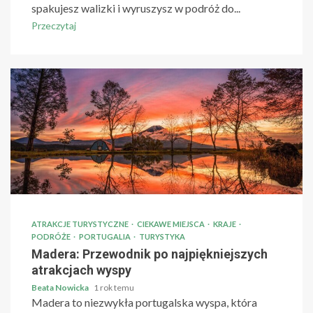
spakujesz walizki i wyruszysz w podróż do...
Przeczytaj
ATRAKCJE TURYSTYCZNE
CIEKAWE MIEJSCA
KRAJE
PODRÓŻE
PORTUGALIA
TURYSTYKA
Madera: Przewodnik po najpiękniejszych
atrakcjach wyspy
Beata Nowicka
1 rok temu
Madera to niezwykła portugalska wyspa, która