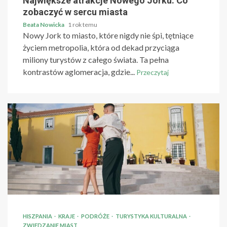
Największe atrakcje Nowego Jorku: Co
zobaczyć w sercu miasta
Beata Nowicka
1 rok temu
Nowy Jork to miasto, które nigdy nie śpi, tętniące
życiem metropolia, która od dekad przyciąga
miliony turystów z całego świata. Ta pełna
kontrastów aglomeracja, gdzie...
Przeczytaj
HISZPANIA
KRAJE
PODRÓŻE
TURYSTYKA KULTURALNA
ZWIEDZANIE MIAST