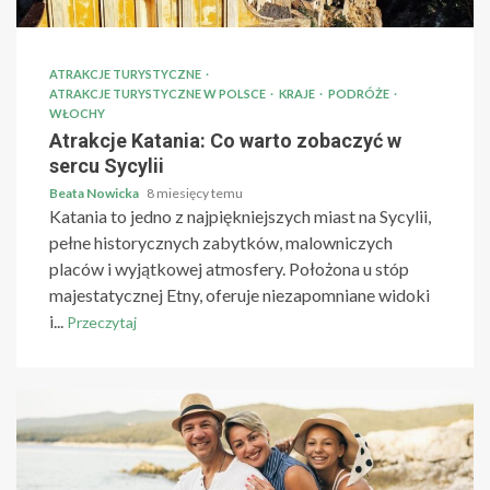
ATRAKCJE TURYSTYCZNE
ATRAKCJE TURYSTYCZNE W POLSCE
KRAJE
PODRÓŻE
WŁOCHY
Atrakcje Katania: Co warto zobaczyć w
sercu Sycylii
Beata Nowicka
8 miesięcy temu
Katania to jedno z najpiękniejszych miast na Sycylii,
pełne historycznych zabytków, malowniczych
placów i wyjątkowej atmosfery. Położona u stóp
majestatycznej Etny, oferuje niezapomniane widoki
i...
Przeczytaj