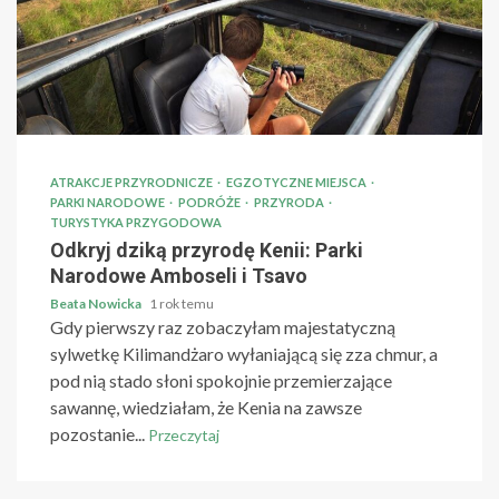
ATRAKCJE PRZYRODNICZE
EGZOTYCZNE MIEJSCA
PARKI NARODOWE
PODRÓŻE
PRZYRODA
TURYSTYKA PRZYGODOWA
Odkryj dziką przyrodę Kenii: Parki
Narodowe Amboseli i Tsavo
Beata Nowicka
1 rok temu
Gdy pierwszy raz zobaczyłam majestatyczną
sylwetkę Kilimandżaro wyłaniającą się zza chmur, a
pod nią stado słoni spokojnie przemierzające
sawannę, wiedziałam, że Kenia na zawsze
pozostanie...
Przeczytaj