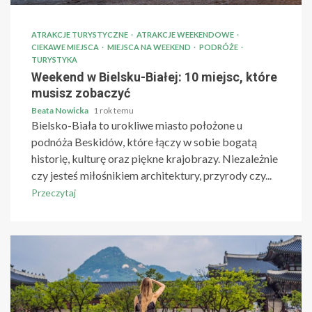
ATRAKCJE TURYSTYCZNE
ATRAKCJE WEEKENDOWE
CIEKAWE MIEJSCA
MIEJSCA NA WEEKEND
PODRÓŻE
TURYSTYKA
Weekend w Bielsku-Białej: 10 miejsc, które
musisz zobaczyć
Beata Nowicka
1 rok temu
Bielsko-Biała to urokliwe miasto położone u
podnóża Beskidów, które łączy w sobie bogatą
historię, kulturę oraz piękne krajobrazy. Niezależnie
czy jesteś miłośnikiem architektury, przyrody czy...
Przeczytaj