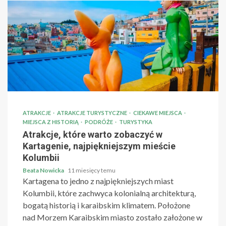
ATRAKCJE
ATRAKCJE TURYSTYCZNE
CIEKAWE MIEJSCA
MIEJSCA Z HISTORIĄ
PODRÓŻE
TURYSTYKA
Atrakcje, które warto zobaczyć w
Kartagenie, najpiękniejszym mieście
Kolumbii
Beata Nowicka
11 miesięcy temu
Kartagena to jedno z najpiękniejszych miast
Kolumbii, które zachwyca kolonialną architekturą,
bogatą historią i karaibskim klimatem. Położone
nad Morzem Karaibskim miasto zostało założone w