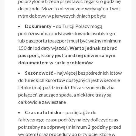
po przylocie trzeba przestawić zegarki o godzinę
do przodu. Może to nieznacznie wpłynąć na Twój
rytm dobowy w pierwszych dniach pobytu
Dokumenty
– do Turcji Polacy mogą
podróżować na podstawie dowodu osobistego
lub paszportu (paszport musi być ważny minimum
150 dni od daty wjazdu).
Warto jednak zabrać
paszport, który jest bardziej uniwersalnym
dokumentem w razie problemów
Sezonowość
– najwięcej bezpośrednich lotów
do tureckich kurortów dostępnych jest w sezonie
letnim (maj-październik). Poza sezonem liczba
połączeń znacząco spada, a niektóre trasy są
całkowicie zawieszane
Czas na lotnisku
– pamiętaj, że do
faktycznego czasu podróży należy doliczyć czas
potrzebny na odprawę (minimum 2 godziny przed
wylotem) oraz procedury po przylocie, które w