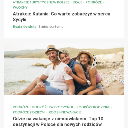
ATRAKCJE TURYSTYCZNE W POLSCE
KRAJE
PODRÓŻE
WŁOCHY
Atrakcje Katania: Co warto zobaczyć w sercu
Sycylii
Beata Nowicka
8 miesięcy temu
PODRÓŻE
PODRÓŻE I WYPOCZYNEK
PODRÓŻE RODZINNE
PODRÓŻE Z DZIEĆMI
RODZINNE WAKACJE
Gdzie na wakacje z niemowlakiem: Top 10
destynacji w Polsce dla nowych rodziców