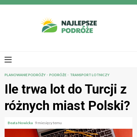
Przejdź
do
treści
Menu
główne
PLANOWANIE PODRÓŻY
PODRÓŻE
TRANSPORT LOTNICZY
Ile trwa lot do Turcji z
różnych miast Polski?
Beata Nowicka
9 miesięcy temu