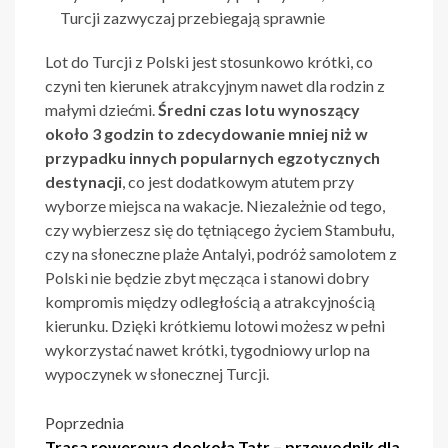
Turcji zazwyczaj przebiegają sprawnie
Lot do Turcji z Polski jest stosunkowo krótki, co
czyni ten kierunek atrakcyjnym nawet dla rodzin z
małymi dziećmi.
Średni czas lotu wynoszący
około 3 godzin to zdecydowanie mniej niż w
przypadku innych popularnych egzotycznych
destynacji
, co jest dodatkowym atutem przy
wyborze miejsca na wakacje. Niezależnie od tego,
czy wybierzesz się do tętniącego życiem Stambułu,
czy na słoneczne plaże Antalyi, podróż samolotem z
Polski nie będzie zbyt męcząca i stanowi dobry
kompromis między odległością a atrakcyjnością
kierunku. Dzięki krótkiemu lotowi możesz w pełni
wykorzystać nawet krótki, tygodniowy urlop na
wypoczynek w słonecznej Turcji.
Nawigacja
Poprzednia
Trasa rowerowa dookoła Tatr – przewodnik dla