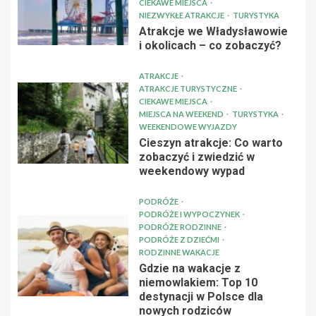
CIEKAWE MIEJSCA
NIEZWYKŁE ATRAKCJE
TURYSTYKA
Atrakcje we Władysławowie
i okolicach – co zobaczyć?
ATRAKCJE
ATRAKCJE TURYSTYCZNE
CIEKAWE MIEJSCA
MIEJSCA NA WEEKEND
TURYSTYKA
WEEKENDOWE WYJAZDY
Cieszyn atrakcje: Co warto
zobaczyć i zwiedzić w
weekendowy wypad
PODRÓŻE
PODRÓŻE I WYPOCZYNEK
PODRÓŻE RODZINNE
PODRÓŻE Z DZIEĆMI
RODZINNE WAKACJE
Gdzie na wakacje z
niemowlakiem: Top 10
destynacji w Polsce dla
nowych rodziców