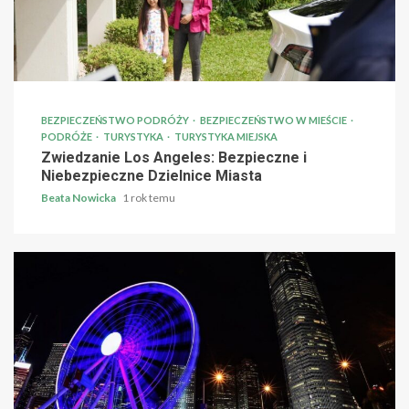
BEZPIECZEŃSTWO PODRÓŻY
BEZPIECZEŃSTWO W MIEŚCIE
PODRÓŻE
TURYSTYKA
TURYSTYKA MIEJSKA
Zwiedzanie Los Angeles: Bezpieczne i
Niebezpieczne Dzielnice Miasta
Beata Nowicka
1 rok temu