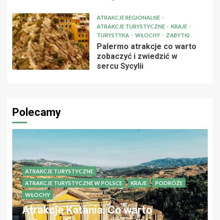
ATRAKCJE REGIONALNE
ATRAKCJE TURYSTYCZNE
KRAJE
TURYSTYKA
WŁOCHY
ZABYTKI
Palermo atrakcje co warto
zobaczyć i zwiedzić w
sercu Sycylii
Polecamy
ATRAKCJE TURYSTYCZNE
ATRAKCJE TURYSTYCZNE W POLSCE
KRAJE
PODRÓŻE
WŁOCHY
Atrakcje Katania: Co warto