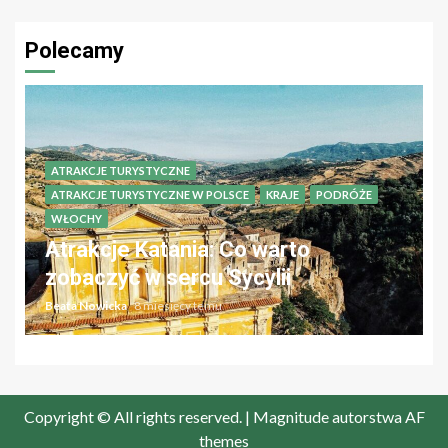
Polecamy
ATRAKCJE TURYSTYCZNE
ATRAKCJE TURYSTYCZNE W POLSCE
KRAJE
PODRÓŻE
WŁOCHY
Atrakcje Katania: Co warto
zobaczyć w sercu Sycylii
Beata Nowicka
8 miesięcy temu
Copyright © All rights reserved.
|
Magnitude
autorstwa AF
themes