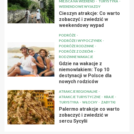
MIEJSCA NA WEEKEND
TURYSTYKA
WEEKENDOWE WYJAZDY
Cieszyn atrakcje: Co warto
zobaczyć i zwiedzić w
weekendowy wypad
PODRÓŻE
PODRÓŻE I WYPOCZYNEK
PODRÓŻE RODZINNE
PODRÓŻE Z DZIEĆMI
RODZINNE WAKACJE
Gdzie na wakacje z
niemowlakiem: Top 10
destynacji w Polsce dla
nowych rodziców
ATRAKCJE REGIONALNE
ATRAKCJE TURYSTYCZNE
KRAJE
TURYSTYKA
WŁOCHY
ZABYTKI
Palermo atrakcje co warto
zobaczyć i zwiedzić w
sercu Sycylii