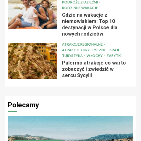
PODRÓŻE Z DZIEĆMI
RODZINNE WAKACJE
Gdzie na wakacje z
niemowlakiem: Top 10
destynacji w Polsce dla
nowych rodziców
ATRAKCJE REGIONALNE
ATRAKCJE TURYSTYCZNE
KRAJE
TURYSTYKA
WŁOCHY
ZABYTKI
Palermo atrakcje co warto
zobaczyć i zwiedzić w
sercu Sycylii
Polecamy