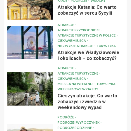
KRAJE
PODRÓŻE
WŁOCHY
Atrakcje Katania: Co warto
zobaczyć w sercu Sycylii
ATRAKCJE
ATRAKCJE PRZYRODNICZE
ATRAKCJE TURYSTYCZNE W POLSCE
CIEKAWE MIEJSCA
NIEZWYKŁE ATRAKCJE
TURYSTYKA
Atrakcje we Władysławowie
i okolicach – co zobaczyć?
ATRAKCJE
ATRAKCJE TURYSTYCZNE
CIEKAWE MIEJSCA
MIEJSCA NA WEEKEND
TURYSTYKA
WEEKENDOWE WYJAZDY
Cieszyn atrakcje: Co warto
zobaczyć i zwiedzić w
weekendowy wypad
PODRÓŻE
PODRÓŻE I WYPOCZYNEK
PODRÓŻE RODZINNE