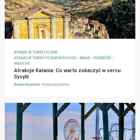
ATRAKCJE TURYSTYCZNE
ATRAKCJE TURYSTYCZNE W POLSCE
KRAJE
PODRÓŻE
WŁOCHY
Atrakcje Katania: Co warto zobaczyć w sercu
Sycylii
Beata Nowicka
8 miesięcy temu