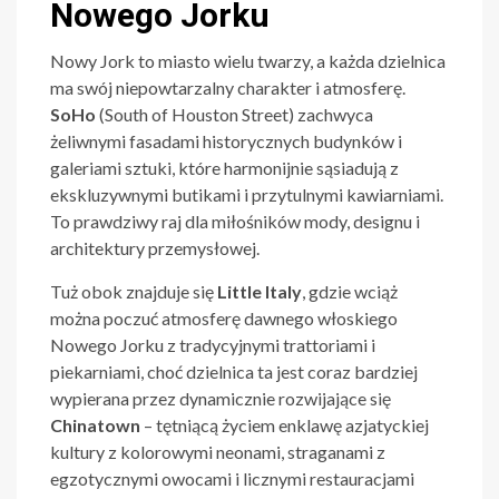
Nowego Jorku
Nowy Jork to miasto wielu twarzy, a każda dzielnica
ma swój niepowtarzalny charakter i atmosferę.
SoHo
(South of Houston Street) zachwyca
żeliwnymi fasadami historycznych budynków i
galeriami sztuki, które harmonijnie sąsiadują z
ekskluzywnymi butikami i przytulnymi kawiarniami.
To prawdziwy raj dla miłośników mody, designu i
architektury przemysłowej.
Tuż obok znajduje się
Little Italy
, gdzie wciąż
można poczuć atmosferę dawnego włoskiego
Nowego Jorku z tradycyjnymi trattoriami i
piekarniami, choć dzielnica ta jest coraz bardziej
wypierana przez dynamicznie rozwijające się
Chinatown
– tętniącą życiem enklawę azjatyckiej
kultury z kolorowymi neonami, straganami z
egzotycznymi owocami i licznymi restauracjami