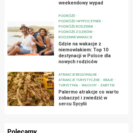
weekendowy wypad
PODRÓŻE
PODRÓŻE I WYPOCZYNEK
PODRÓŻE RODZINNE
PODRÓŻE Z DZIEĆMI
RODZINNE WAKACJE
Gdzie na wakacje z
niemowlakiem: Top 10
destynacji w Polsce dla
nowych rodziców
ATRAKCJE REGIONALNE
ATRAKCJE TURYSTYCZNE
KRAJE
TURYSTYKA
WŁOCHY
ZABYTKI
Palermo atrakcje co warto
zobaczyć i zwiedzić w
sercu Sycylii
Polecamy