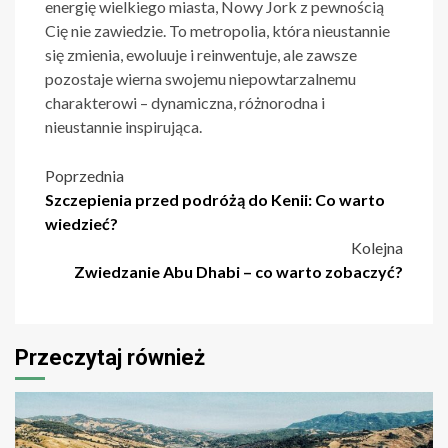
energię wielkiego miasta, Nowy Jork z pewnością
Cię nie zawiedzie. To metropolia, która nieustannie
się zmienia, ewoluuje i reinwentuje, ale zawsze
pozostaje wierna swojemu niepowtarzalnemu
charakterowi – dynamiczna, różnorodna i
nieustannie inspirująca.
Nawigacja
Poprzednia
Szczepienia przed podróżą do Kenii: Co warto
wpisu
wiedzieć?
Kolejna
Zwiedzanie Abu Dhabi – co warto zobaczyć?
Przeczytaj również