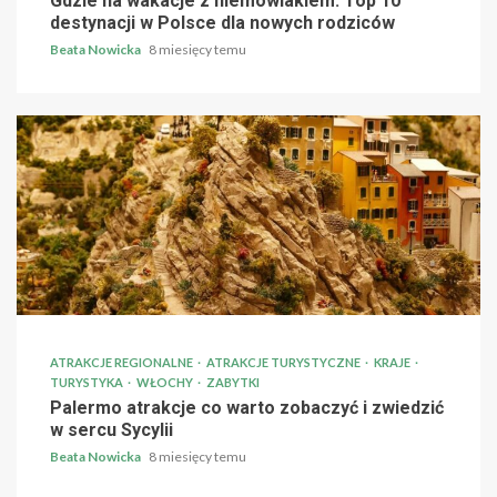
Gdzie na wakacje z niemowlakiem: Top 10
destynacji w Polsce dla nowych rodziców
Beata Nowicka
8 miesięcy temu
ATRAKCJE REGIONALNE
ATRAKCJE TURYSTYCZNE
KRAJE
TURYSTYKA
WŁOCHY
ZABYTKI
Palermo atrakcje co warto zobaczyć i zwiedzić
w sercu Sycylii
Beata Nowicka
8 miesięcy temu