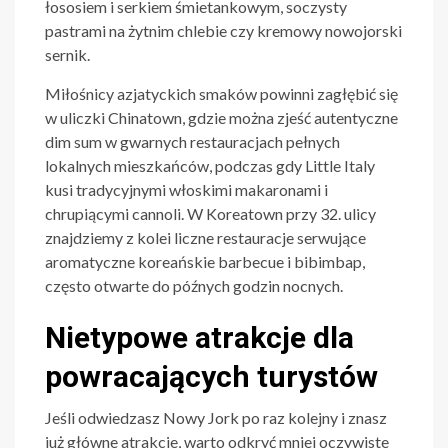
łososiem i serkiem śmietankowym, soczysty
pastrami na żytnim chlebie czy kremowy nowojorski
sernik.
Miłośnicy azjatyckich smaków powinni zagłębić się
w uliczki Chinatown, gdzie można zjeść autentyczne
dim sum w gwarnych restauracjach pełnych
lokalnych mieszkańców, podczas gdy Little Italy
kusi tradycyjnymi włoskimi makaronami i
chrupiącymi cannoli. W Koreatown przy 32. ulicy
znajdziemy z kolei liczne restauracje serwujące
aromatyczne koreańskie barbecue i bibimbap,
często otwarte do późnych godzin nocnych.
Nietypowe atrakcje dla
powracających turystów
Jeśli odwiedzasz Nowy Jork po raz kolejny i znasz
już główne atrakcje, warto odkryć mniej oczywiste