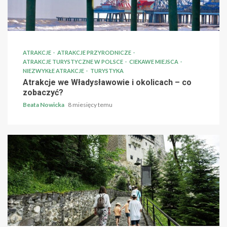
ATRAKCJE
ATRAKCJE PRZYRODNICZE
ATRAKCJE TURYSTYCZNE W POLSCE
CIEKAWE MIEJSCA
NIEZWYKŁE ATRAKCJE
TURYSTYKA
Atrakcje we Władysławowie i okolicach – co
zobaczyć?
Beata Nowicka
8 miesięcy temu