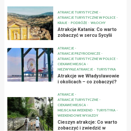
ATRAKCJE TURYSTYCZNE
ATRAKCJE TURYSTYCZNE W POLSCE
KRAJE
PODRÓŻE
WŁOCHY
Atrakcje Katania: Co warto
zobaczyć w sercu Sycylii
ATRAKCJE
ATRAKCJE PRZYRODNICZE
ATRAKCJE TURYSTYCZNE W POLSCE
CIEKAWE MIEJSCA
NIEZWYKŁE ATRAKCJE
TURYSTYKA
Atrakcje we Władysławowie
i okolicach – co zobaczyć?
ATRAKCJE
ATRAKCJE TURYSTYCZNE
CIEKAWE MIEJSCA
MIEJSCA NA WEEKEND
TURYSTYKA
WEEKENDOWE WYJAZDY
Cieszyn atrakcje: Co warto
zobaczyć i zwiedzić w