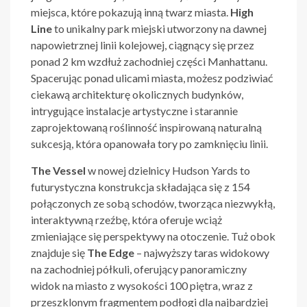
miejsca, które pokazują inną twarz miasta.
High
Line
to unikalny park miejski utworzony na dawnej
napowietrznej linii kolejowej, ciągnący się przez
ponad 2 km wzdłuż zachodniej części Manhattanu.
Spacerując ponad ulicami miasta, możesz podziwiać
ciekawą architekturę okolicznych budynków,
intrygujące instalacje artystyczne i starannie
zaprojektowaną roślinność inspirowaną naturalną
sukcesją, która opanowała tory po zamknięciu linii.
The Vessel
w nowej dzielnicy Hudson Yards to
futurystyczna konstrukcja składająca się z 154
połączonych ze sobą schodów, tworząca niezwykłą,
interaktywną rzeźbę, która oferuje wciąż
zmieniające się perspektywy na otoczenie. Tuż obok
znajduje się
The Edge
– najwyższy taras widokowy
na zachodniej półkuli, oferujący panoramiczny
widok na miasto z wysokości 100 piętra, wraz z
przeszklonym fragmentem podłogi dla najbardziej