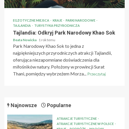
EGZOTYCZNE MIEJSCA
KRAJE
PARKI NARODOWE
TAJLANDIA
TURYSTYKA PRZYRODNICZA
Tajlandia: Odkryj Park Narodowy Khao Sok
Beata Nowicka
1 rok temu
Park Narodowy Khao Sok to jedna z
najpiękniejszych przyrodniczych atrakcji Tajlandii,
oferująca niezapomniane doświadczenia dla
miłośników natury. Położony w prowincji Surat
Thani, pomiędzy wybrzeżem Morza...
Przeczytaj
Najnowsze
Popularne
ATRAKCJE TURYSTYCZNE
ATRAKCJE TURYSTYCZNE W POLSCE
KRAJE
PODRÓŻE
WŁOCHY