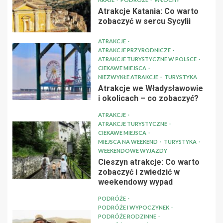
Atrakcje Katania: Co warto
zobaczyć w sercu Sycylii
ATRAKCJE
ATRAKCJE PRZYRODNICZE
ATRAKCJE TURYSTYCZNE W POLSCE
CIEKAWE MIEJSCA
NIEZWYKŁE ATRAKCJE
TURYSTYKA
Atrakcje we Władysławowie
i okolicach – co zobaczyć?
ATRAKCJE
ATRAKCJE TURYSTYCZNE
CIEKAWE MIEJSCA
MIEJSCA NA WEEKEND
TURYSTYKA
WEEKENDOWE WYJAZDY
Cieszyn atrakcje: Co warto
zobaczyć i zwiedzić w
weekendowy wypad
PODRÓŻE
PODRÓŻE I WYPOCZYNEK
PODRÓŻE RODZINNE