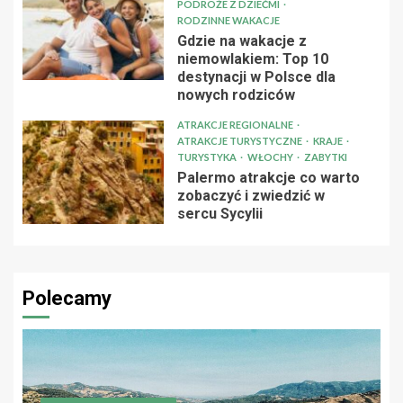
PODRÓŻE Z DZIEĆMI
RODZINNE WAKACJE
Gdzie na wakacje z
niemowlakiem: Top 10
destynacji w Polsce dla
nowych rodziców
ATRAKCJE REGIONALNE
ATRAKCJE TURYSTYCZNE
KRAJE
TURYSTYKA
WŁOCHY
ZABYTKI
Palermo atrakcje co warto
zobaczyć i zwiedzić w
sercu Sycylii
Polecamy