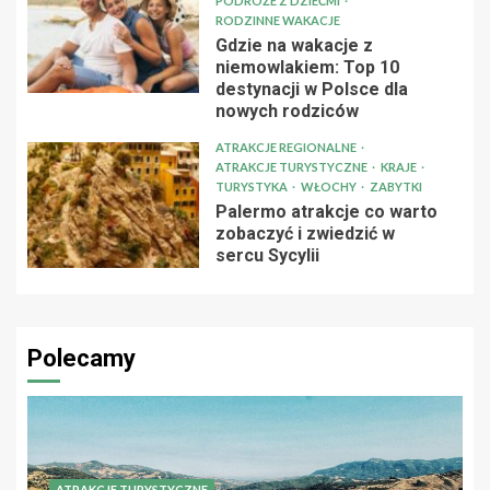
PODRÓŻE Z DZIEĆMI
RODZINNE WAKACJE
Gdzie na wakacje z
niemowlakiem: Top 10
destynacji w Polsce dla
nowych rodziców
ATRAKCJE REGIONALNE
ATRAKCJE TURYSTYCZNE
KRAJE
TURYSTYKA
WŁOCHY
ZABYTKI
Palermo atrakcje co warto
zobaczyć i zwiedzić w
sercu Sycylii
Polecamy
ATRAKCJE TURYSTYCZNE