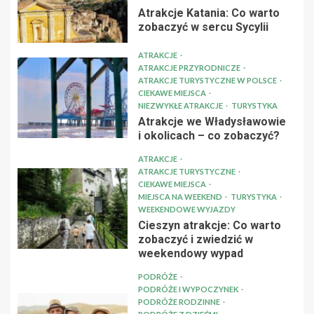
Atrakcje Katania: Co warto
zobaczyć w sercu Sycylii
ATRAKCJE
ATRAKCJE PRZYRODNICZE
ATRAKCJE TURYSTYCZNE W POLSCE
CIEKAWE MIEJSCA
NIEZWYKŁE ATRAKCJE
TURYSTYKA
Atrakcje we Władysławowie
i okolicach – co zobaczyć?
ATRAKCJE
ATRAKCJE TURYSTYCZNE
CIEKAWE MIEJSCA
MIEJSCA NA WEEKEND
TURYSTYKA
WEEKENDOWE WYJAZDY
Cieszyn atrakcje: Co warto
zobaczyć i zwiedzić w
weekendowy wypad
PODRÓŻE
PODRÓŻE I WYPOCZYNEK
PODRÓŻE RODZINNE