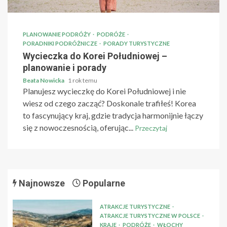
PLANOWANIE PODRÓŻY
PODRÓŻE
PORADNIKI PODRÓŻNICZE
PORADY TURYSTYCZNE
Wycieczka do Korei Południowej –
planowanie i porady
Beata Nowicka
1 rok temu
Planujesz wycieczkę do Korei Południowej i nie
wiesz od czego zacząć? Doskonale trafiłeś! Korea
to fascynujący kraj, gdzie tradycja harmonijnie łączy
się z nowoczesnością, oferując...
Przeczytaj
Najnowsze
Popularne
ATRAKCJE TURYSTYCZNE
ATRAKCJE TURYSTYCZNE W POLSCE
KRAJE
PODRÓŻE
WŁOCHY