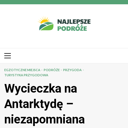
Przejdź
do
treści
Menu
główne
EGZOTYCZNE MIEJSCA
PODRÓŻE
PRZYGODA
TURYSTYKA PRZYGODOWA
Wycieczka na
Antarktydę –
niezapomniana