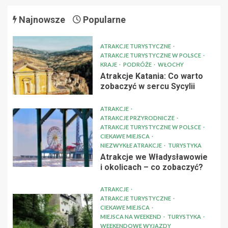
Najnowsze
Popularne
ATRAKCJE TURYSTYCZNE
ATRAKCJE TURYSTYCZNE W POLSCE
KRAJE
PODRÓŻE
WŁOCHY
Atrakcje Katania: Co warto
zobaczyć w sercu Sycylii
ATRAKCJE
ATRAKCJE PRZYRODNICZE
ATRAKCJE TURYSTYCZNE W POLSCE
CIEKAWE MIEJSCA
NIEZWYKŁE ATRAKCJE
TURYSTYKA
Atrakcje we Władysławowie
i okolicach – co zobaczyć?
ATRAKCJE
ATRAKCJE TURYSTYCZNE
CIEKAWE MIEJSCA
MIEJSCA NA WEEKEND
TURYSTYKA
WEEKENDOWE WYJAZDY