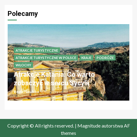
Polecamy
ATRAKCJE TURYSTYCZNE
ATRAKCJE TURYSTYCZNE W POLSCE
KRAJE
PODRÓŻE
WŁOCHY
Atrakcje Katania: Co warto
zobaczyć w sercu Sycylii
Beata Nowicka
8 miesięcy temu
Copyright © All rights reserved.
|
Magnitude
autorstwa AF
themes