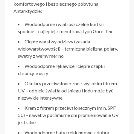
komfortowego i bezpiecznego pobytu na
Antarktydzie:
Wodoodporne i wiatroszczelne kurtki i
spodnie – najlepiej z membraną typu Gore-Tex
Ciepłe warstwy odzieży (zasada
wielowarstwowości) – termiczna bielizna, polary,
swetry z wełny merino
Wodoodporne rękawice i ciepłe czapki
chroniące uszy
Okulary przeciwsłoneczne z wysokim filtrem
UV – odbicie światła od śniegu i lodu może być
niezwykle intensywne
Krem z filtrem przeciwsłonecznym (min. SPF
50) – nawet w pochmurne dni promieniowanie UV
jest silne
Wodoodporne buty trekkingowe z dobrą