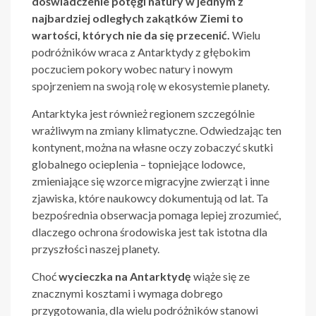
doświadczenie potęgi natury w jednym z
najbardziej odległych zakątków Ziemi to
wartości, których nie da się przecenić.
Wielu
podróżników wraca z Antarktydy z głębokim
poczuciem pokory wobec natury i nowym
spojrzeniem na swoją rolę w ekosystemie planety.
Antarktyka jest również regionem szczególnie
wrażliwym na zmiany klimatyczne. Odwiedzając ten
kontynent, można na własne oczy zobaczyć skutki
globalnego ocieplenia – topniejące lodowce,
zmieniające się wzorce migracyjne zwierząt i inne
zjawiska, które naukowcy dokumentują od lat. Ta
bezpośrednia obserwacja pomaga lepiej zrozumieć,
dlaczego ochrona środowiska jest tak istotna dla
przyszłości naszej planety.
Choć
wycieczka na Antarktydę
wiąże się ze
znacznymi kosztami i wymaga dobrego
przygotowania, dla wielu podróżników stanowi