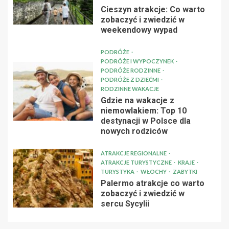
Cieszyn atrakcje: Co warto
zobaczyć i zwiedzić w
weekendowy wypad
PODRÓŻE
PODRÓŻE I WYPOCZYNEK
PODRÓŻE RODZINNE
PODRÓŻE Z DZIEĆMI
RODZINNE WAKACJE
Gdzie na wakacje z
niemowlakiem: Top 10
destynacji w Polsce dla
nowych rodziców
ATRAKCJE REGIONALNE
ATRAKCJE TURYSTYCZNE
KRAJE
TURYSTYKA
WŁOCHY
ZABYTKI
Palermo atrakcje co warto
zobaczyć i zwiedzić w
sercu Sycylii