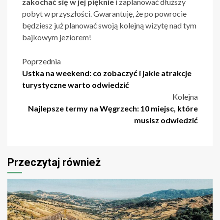
zakochać się w jej pięknie
i zaplanować dłuższy
pobyt w przyszłości. Gwarantuję, że po powrocie
będziesz już planować swoją kolejną wizytę nad tym
bajkowym jeziorem!
Nawigacja
Poprzednia
Ustka na weekend: co zobaczyć i jakie atrakcje
wpisu
turystyczne warto odwiedzić
Kolejna
Najlepsze termy na Węgrzech: 10 miejsc, które
musisz odwiedzić
Przeczytaj również