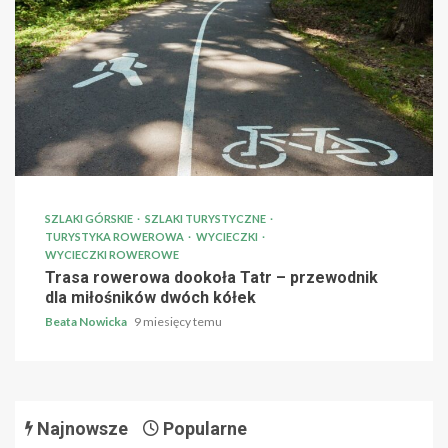
SZLAKI GÓRSKIE
SZLAKI TURYSTYCZNE
TURYSTYKA ROWEROWA
WYCIECZKI
WYCIECZKI ROWEROWE
Trasa rowerowa dookoła Tatr – przewodnik
dla miłośników dwóch kółek
Beata Nowicka
9 miesięcy temu
Najnowsze
Popularne