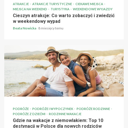
ATRAKCJE
ATRAKCJE TURYSTYCZNE
CIEKAWE MIEJSCA
MIEJSCA NA WEEKEND
TURYSTYKA
WEEKENDOWE WYJAZDY
Cieszyn atrakcje: Co warto zobaczyć i zwiedzić
w weekendowy wypad
Beata Nowicka
8 miesięcy temu
PODRÓŻE
PODRÓŻE I WYPOCZYNEK
PODRÓŻE RODZINNE
PODRÓŻE Z DZIEĆMI
RODZINNE WAKACJE
Gdzie na wakacje z niemowlakiem: Top 10
destynacji w Polsce dla nowych rodziców