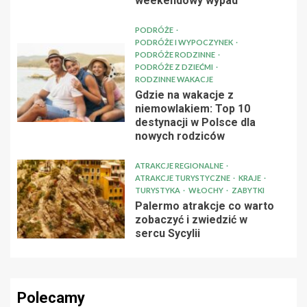
weekendowy wypad
PODRÓŻE
PODRÓŻE I WYPOCZYNEK
PODRÓŻE RODZINNE
PODRÓŻE Z DZIEĆMI
RODZINNE WAKACJE
Gdzie na wakacje z
niemowlakiem: Top 10
destynacji w Polsce dla
nowych rodziców
ATRAKCJE REGIONALNE
ATRAKCJE TURYSTYCZNE
KRAJE
TURYSTYKA
WŁOCHY
ZABYTKI
Palermo atrakcje co warto
zobaczyć i zwiedzić w
sercu Sycylii
Polecamy