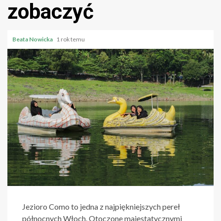
zobaczyć
Beata Nowicka
1 rok temu
Jezioro Como to jedna z najpiękniejszych pereł
północnych Włoch. Otoczone majestatycznymi