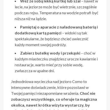
Weź ze sobą lekką kurtkę lub szal
– nawet w
lecie, na jeziorze może być wietrznie, szczególnie
podczas rejsu. Temperatura na wodzie potrafi być
niższa niż na lądzie.
Pamiętaj o aparacie z naładowaną baterią i
dodatkową kartą pamięci
– widoki są tak
spektakularne, że będziesz chcieć uwiecznić
każdy moment swojej podróży.
Zabierz butelkę wody i przekąski
– choć w
każdym miasteczku znajdziesz urocze kawiarnie i
restauracje, warto mieć przy sobie wodę,
zwłaszcza w upalne dni.
Jednodniowa wycieczka nad jezioro Como to
intensywne doświadczenie, które pozostawi w
Twojej pamięci niezapomniane wrażenia.
Choć nie
zobaczysz wszystkiego, co oferuje ta magiczna
okolica, nawet krótka wizyta wystarczy, by