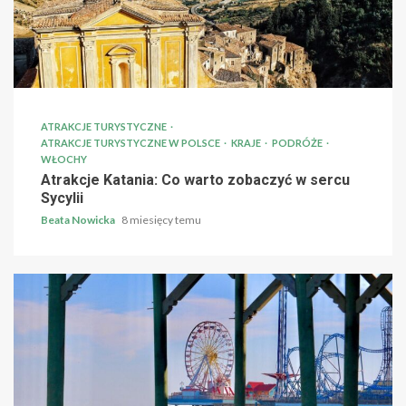
ATRAKCJE TURYSTYCZNE
ATRAKCJE TURYSTYCZNE W POLSCE
KRAJE
PODRÓŻE
WŁOCHY
Atrakcje Katania: Co warto zobaczyć w sercu
Sycylii
Beata Nowicka
8 miesięcy temu