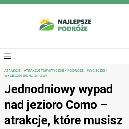
Przejdź
do
treści
Menu
główne
ATRAKCJE
ATRAKCJE TURYSTYCZNE
PODRÓŻE
WYCIECZKI
WYCIECZKI JEDNODNIOWE
Jednodniowy wypad
nad jezioro Como –
atrakcje, które musisz