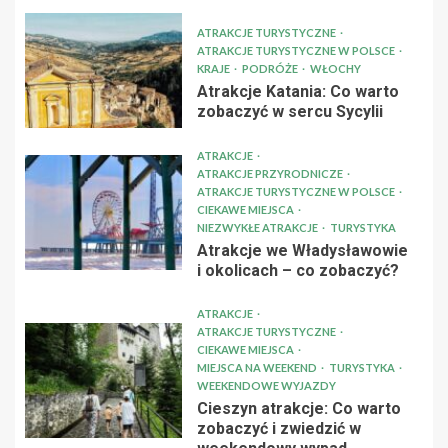
ATRAKCJE TURYSTYCZNE
ATRAKCJE TURYSTYCZNE W POLSCE
KRAJE
PODRÓŻE
WŁOCHY
Atrakcje Katania: Co warto
zobaczyć w sercu Sycylii
ATRAKCJE
ATRAKCJE PRZYRODNICZE
ATRAKCJE TURYSTYCZNE W POLSCE
CIEKAWE MIEJSCA
NIEZWYKŁE ATRAKCJE
TURYSTYKA
Atrakcje we Władysławowie
i okolicach – co zobaczyć?
ATRAKCJE
ATRAKCJE TURYSTYCZNE
CIEKAWE MIEJSCA
MIEJSCA NA WEEKEND
TURYSTYKA
WEEKENDOWE WYJAZDY
Cieszyn atrakcje: Co warto
zobaczyć i zwiedzić w