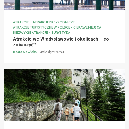
ATRAKCJE
ATRAKCJE PRZYRODNICZE
ATRAKCJE TURYSTYCZNE W POLSCE
CIEKAWE MIEJSCA
NIEZWYKŁE ATRAKCJE
TURYSTYKA
Atrakcje we Władysławowie i okolicach – co
zobaczyć?
Beata Nowicka
8 miesięcy temu