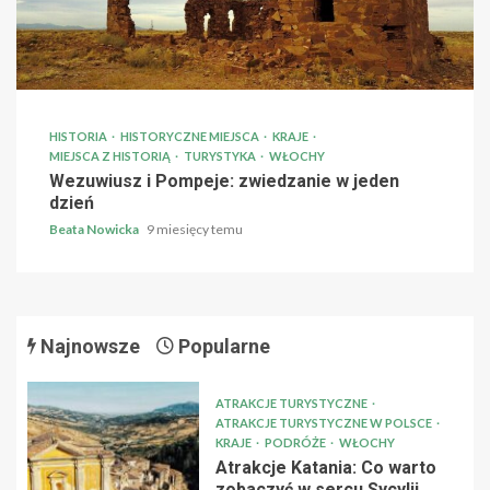
HISTORIA
HISTORYCZNE MIEJSCA
KRAJE
MIEJSCA Z HISTORIĄ
TURYSTYKA
WŁOCHY
Wezuwiusz i Pompeje: zwiedzanie w jeden
dzień
Beata Nowicka
9 miesięcy temu
Najnowsze
Popularne
ATRAKCJE TURYSTYCZNE
ATRAKCJE TURYSTYCZNE W POLSCE
KRAJE
PODRÓŻE
WŁOCHY
Atrakcje Katania: Co warto
zobaczyć w sercu Sycylii