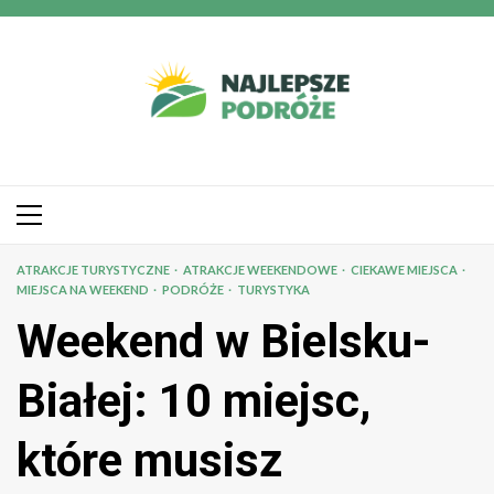
Przejdź
do
treści
Menu
główne
ATRAKCJE TURYSTYCZNE
ATRAKCJE WEEKENDOWE
CIEKAWE MIEJSCA
MIEJSCA NA WEEKEND
PODRÓŻE
TURYSTYKA
Weekend w Bielsku-
Białej: 10 miejsc,
które musisz