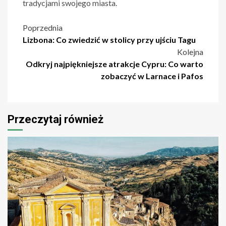
tradycjami swojego miasta.
Nawigacja
Poprzednia
Lizbona: Co zwiedzić w stolicy przy ujściu Tagu
wpisu
Kolejna
Odkryj najpiękniejsze atrakcje Cypru: Co warto
zobaczyć w Larnace i Pafos
Przeczytaj również