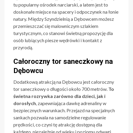
tu popularny ośrodek narciarski, a latem jest to
doskonałe miejsce na spacery i odpoczynek na łonie
natury. Między Szyndzielnią a Dębowcem możesz
przemieszczać się malowniczym szlakiem
turystycznym, co stanowi świetną propozycję dla
osób lubiących piesze wędrówki i kontakt z
przyrodą.
Całoroczny tor saneczkowy na
Dębowcu
Dodatkową atrakcją na Dębowcu jest całoroczny
tor saneczkowy o długości około 700 metrów.
To
świetna rozrywka zarówno dla dzieci, jak i
dorosłych
, zapewniająca dawkę adrenaliny w
bezpiecznych warunkach. Przejazd na specjalnych
sankach pozwala na samodzielne regulowanie
prędkości, co czyni tę atrakcję dostępną dla
każdego, niezależnie od wieku i poziomu odwagi.