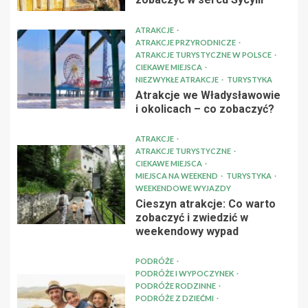
ATRAKCJE
ATRAKCJE PRZYRODNICZE
ATRAKCJE TURYSTYCZNE W POLSCE
CIEKAWE MIEJSCA
NIEZWYKŁE ATRAKCJE
TURYSTYKA
Atrakcje we Władysławowie
i okolicach – co zobaczyć?
ATRAKCJE
ATRAKCJE TURYSTYCZNE
CIEKAWE MIEJSCA
MIEJSCA NA WEEKEND
TURYSTYKA
WEEKENDOWE WYJAZDY
Cieszyn atrakcje: Co warto
zobaczyć i zwiedzić w
weekendowy wypad
PODRÓŻE
PODRÓŻE I WYPOCZYNEK
PODRÓŻE RODZINNE
PODRÓŻE Z DZIEĆMI