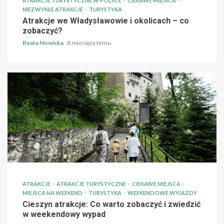
ATRAKCJE TURYSTYCZNE W POLSCE
CIEKAWE MIEJSCA
NIEZWYKŁE ATRAKCJE
TURYSTYKA
Atrakcje we Władysławowie i okolicach – co
zobaczyć?
Beata Nowicka
8 miesięcy temu
ATRAKCJE
ATRAKCJE TURYSTYCZNE
CIEKAWE MIEJSCA
MIEJSCA NA WEEKEND
TURYSTYKA
WEEKENDOWE WYJAZDY
Cieszyn atrakcje: Co warto zobaczyć i zwiedzić
w weekendowy wypad