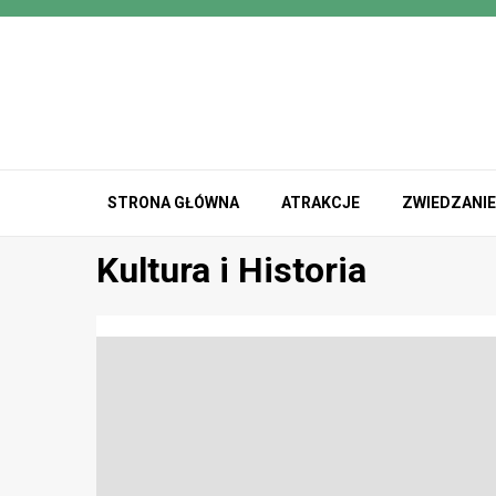
Przejdź
do
treści
STRONA GŁÓWNA
ATRAKCJE
ZWIEDZANIE
Kultura i Historia