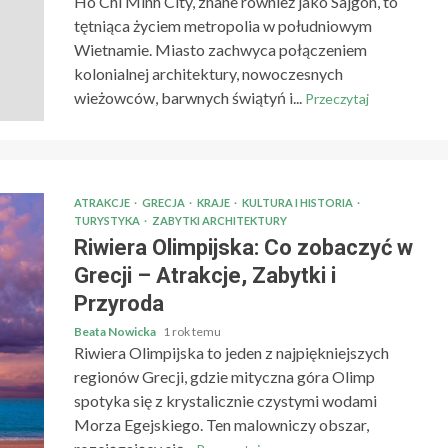
Ho Chi Minh City, znane również jako Sajgon, to
tętniąca życiem metropolia w południowym
Wietnamie. Miasto zachwyca połączeniem
kolonialnej architektury, nowoczesnych
wieżowców, barwnych świątyń i...
Przeczytaj
ATRAKCJE
GRECJA
KRAJE
KULTURA I HISTORIA
TURYSTYKA
ZABYTKI ARCHITEKTURY
Riwiera Olimpijska: Co zobaczyć w
Grecji – Atrakcje, Zabytki i
Przyroda
Beata Nowicka
1 rok temu
Riwiera Olimpijska to jeden z najpiękniejszych
regionów Grecji, gdzie mityczna góra Olimp
spotyka się z krystalicznie czystymi wodami
Morza Egejskiego. Ten malowniczy obszar,