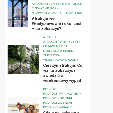
ATRAKCJE TURYSTYCZNE W POLSCE
CIEKAWE MIEJSCA
NIEZWYKŁE ATRAKCJE
TURYSTYKA
Atrakcje we
Władysławowie i okolicach
– co zobaczyć?
ATRAKCJE
ATRAKCJE TURYSTYCZNE
CIEKAWE MIEJSCA
MIEJSCA NA WEEKEND
TURYSTYKA
WEEKENDOWE WYJAZDY
Cieszyn atrakcje: Co
warto zobaczyć i
zwiedzić w
weekendowy wypad
PODRÓŻE
PODRÓŻE I WYPOCZYNEK
PODRÓŻE RODZINNE
PODRÓŻE Z DZIEĆMI
RODZINNE WAKACJE
Gdzie na wakacje z