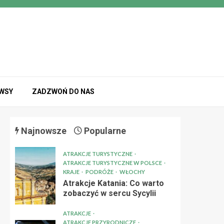
EWSY
ZADZWOŃ DO NAS
Najnowsze
Popularne
ATRAKCJE TURYSTYCZNE
ATRAKCJE TURYSTYCZNE W POLSCE
KRAJE
PODRÓŻE
WŁOCHY
Atrakcje Katania: Co warto
zobaczyć w sercu Sycylii
ATRAKCJE
ATRAKCJE PRZYRODNICZE