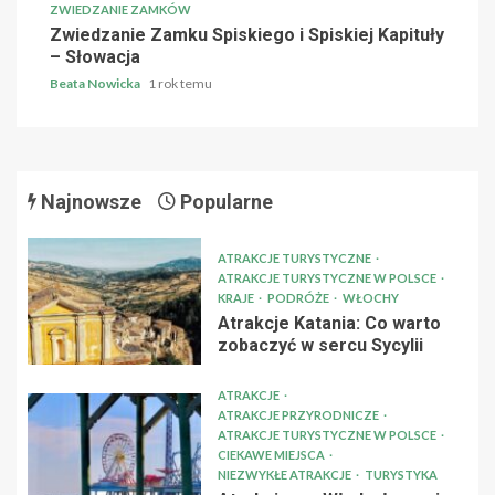
ZWIEDZANIE ZAMKÓW
Zwiedzanie Zamku Spiskiego i Spiskiej Kapituły
– Słowacja
Beata Nowicka
1 rok temu
Najnowsze
Popularne
ATRAKCJE TURYSTYCZNE
ATRAKCJE TURYSTYCZNE W POLSCE
KRAJE
PODRÓŻE
WŁOCHY
Atrakcje Katania: Co warto
zobaczyć w sercu Sycylii
ATRAKCJE
ATRAKCJE PRZYRODNICZE
ATRAKCJE TURYSTYCZNE W POLSCE
CIEKAWE MIEJSCA
NIEZWYKŁE ATRAKCJE
TURYSTYKA