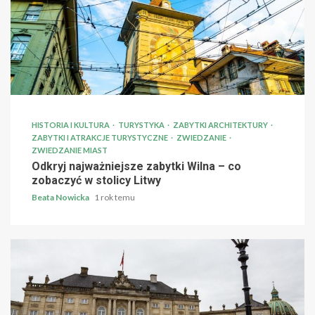
HISTORIA I KULTURA
TURYSTYKA
ZABYTKI ARCHITEKTURY
ZABYTKI I ATRAKCJE TURYSTYCZNE
ZWIEDZANIE
ZWIEDZANIE MIAST
Odkryj najważniejsze zabytki Wilna – co
zobaczyć w stolicy Litwy
Beata Nowicka
1 rok temu