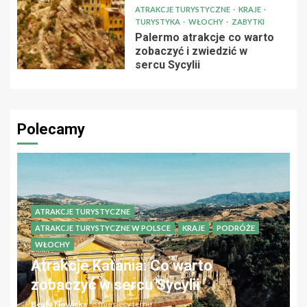
ATRAKCJE TURYSTYCZNE
KRAJE
TURYSTYKA
WŁOCHY
ZABYTKI
Palermo atrakcje co warto
zobaczyć i zwiedzić w
sercu Sycylii
Polecamy
ATRAKCJE TURYSTYCZNE
ATRAKCJE TURYSTYCZNE W POLSCE
KRAJE
PODRÓŻE
WŁOCHY
Atrakcje Katania: Co warto
zobaczyć w sercu Sycylii
Beata Nowicka
8 miesięcy temu