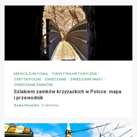
MIEJSCA Z HISTORIĄ
TURYSTYKA HISTORYCZNA
ZABYTKI POLSKI
ZWIEDZANIE
ZWIEDZANIE MIAST
ZWIEDZANIE ZAMKÓW
Szlakiem zamków krzyżackich w Polsce: mapa
i przewodnik
Beata Nowicka
1 rok temu