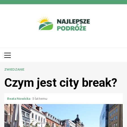
Przejdź
do
treści
Menu
główne
ZWIEDZANIE
Czym jest city break?
Beata Nowicka
5 lat temu