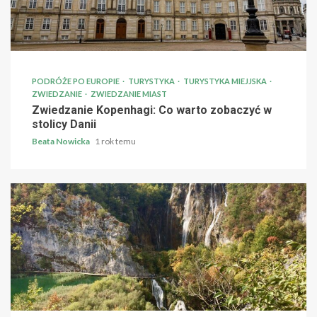
PODRÓŻE PO EUROPIE
TURYSTYKA
TURYSTYKA MIEJJSKA
ZWIEDZANIE
ZWIEDZANIE MIAST
Zwiedzanie Kopenhagi: Co warto zobaczyć w
stolicy Danii
Beata Nowicka
1 rok temu