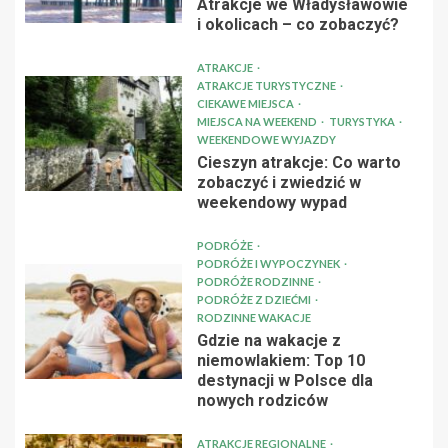
Atrakcje we Władysławowie
i okolicach – co zobaczyć?
ATRAKCJE
ATRAKCJE TURYSTYCZNE
CIEKAWE MIEJSCA
MIEJSCA NA WEEKEND
TURYSTYKA
WEEKENDOWE WYJAZDY
Cieszyn atrakcje: Co warto
zobaczyć i zwiedzić w
weekendowy wypad
PODRÓŻE
PODRÓŻE I WYPOCZYNEK
PODRÓŻE RODZINNE
PODRÓŻE Z DZIEĆMI
RODZINNE WAKACJE
Gdzie na wakacje z
niemowlakiem: Top 10
destynacji w Polsce dla
nowych rodziców
ATRAKCJE REGIONALNE