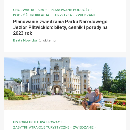
CHORWACJA
KRAJE
PLANOWANIE PODRÓŻY
PODRÓŻE I REKREACJA
TURYSTYKA
ZWIEDZANIE
Planowanie zwiedzania Parku Narodowego
Jezior Plitwickich: bilety, cennik i porady na
2023 rok
Beata Nowicka
1 rok temu
HISTORIA I KULTURA SŁOWACJI
ZABYTKI I ATRAKCJE TURYSTYCZNE
ZWIEDZANIE