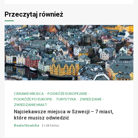
Przeczytaj również
CIEKAWE MIEJSCA
PODRÓŻE EUROPEJSKIE
PODRÓŻE PO EUROPIE
TURYSTYKA
ZWIEDZANIE
ZWIEDZANIE MIAST
Najciekawsze miejsca w Szwecji – 7 miast,
które musisz odwiedzić
Beata Nowicka
1 rok temu